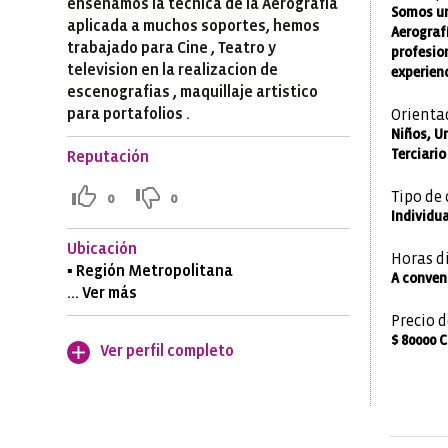
enseñamos la tecnica de la Aerografia
Somos un
aplicada a muchos soportes, hemos
Aerografí
trabajado para Cine , Teatro y
profesio
television en la realizacion de
experienc
escenografias , maquillaje artistico
Orienta
para portafolios .
Niños, Un
Terciario
Reputación
Tipo de 
0
0
Individua
Ubicación
Horas d
▪ Región Metropolitana
A conven
... Ver más
Precio d
$ 80000 
Ver perfil completo