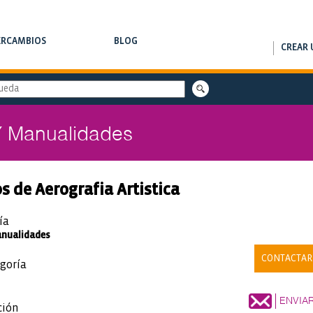
ERCAMBIOS
BLOG
CREAR 
RCAMBIOS DE CLASES
NOTAS DE INTERÉS
Y Manualidades
s de Aerografia Artistica
ía
anualidades
CONTACTAR
goría
ENVIA
ción