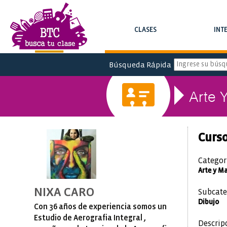
CLASES
INT
BUSCAR CLASES Y CURSOS
BUSCAR INTE
Búsqueda Rápida
Arte 
Curso
Categor
Arte y M
NIXA CARO
Subcate
Dibujo
Con 36 años de experiencia somos un
Estudio de Aerografia Integral ,
Descrip