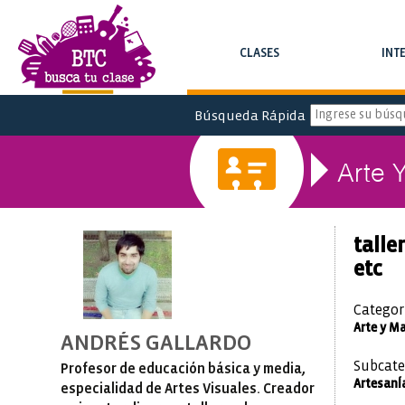
CLASES
INT
BUSCAR CLASES Y CURSOS
BUSCAR INTE
Búsqueda Rápida
Arte 
talle
etc
Categor
Arte y M
ANDRÉS GALLARDO
Subcate
Profesor de educación básica y media,
ArtesanÍa
especialidad de Artes Visuales. Creador