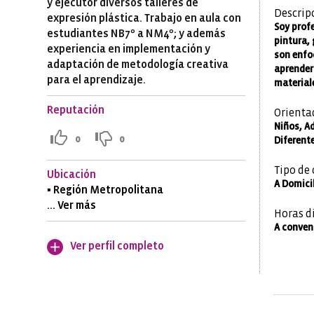
y ejecutor diversos talleres de
Descrip
expresión plástica. Trabajo en aula con
Soy profe
estudiantes NB7º a NM4º; y además
pintura, 
experiencia en implementación y
son enfo
adaptación de metodología creativa
aprender 
para el aprendizaje.
materiale
Reputación
Orienta
Niños, A
0
0
Diferente
Tipo de 
Ubicación
A Domicil
▪ Región Metropolitana
... Ver más
Horas d
A conven
Ver perfil completo