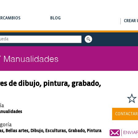
ERCAMBIOS
BLOG
CREAR 
RCAMBIOS DE CLASES
NOTAS DE INTERÉS
Y Manualidades
res de dibujo, pintura, grabado,
ía
anualidades
CONTACTAR
goría
s, Bellas artes, Dibujo, Esculturas, Grabado, Pintura
ENVIA