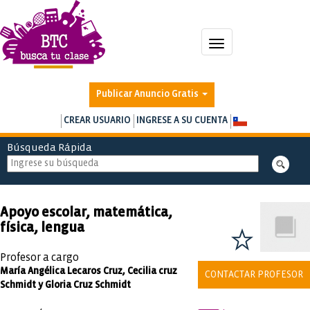
Toggle
navigation
Publicar Anuncio Gratis
CREAR USUARIO
INGRESE A SU CUENTA
Búsqueda Rápida
Apoyo escolar, matemática,
física, lengua
Profesor a cargo
María Angélica Lecaros Cruz, Cecilia cruz
CONTACTAR PROFESOR
Schmidt y Gloria Cruz Schmidt