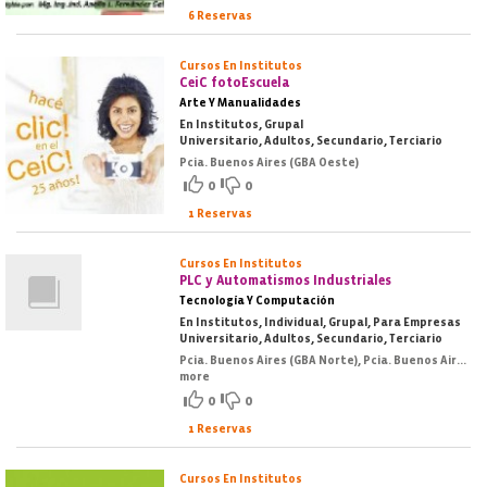
6 Reservas
Cursos En Institutos
CeiC fotoEscuela
Arte Y Manualidades
En Institutos, Grupal
Universitario, Adultos, Secundario, Terciario
Pcia. Buenos Aires (GBA Oeste)
0
0
1 Reservas
Cursos En Institutos
PLC y Automatismos Industriales
Tecnología Y Computación
En Institutos, Individual, Grupal, Para Empresas
Universitario, Adultos, Secundario, Terciario
Pcia. Buenos Aires (GBA Norte), Pcia. Buenos Aires (GBA Oeste), Pcia. Buenos Aires (GBA Sur), Pcia. Buenos Aires (Costa Atlántica)
more
0
0
1 Reservas
Cursos En Institutos