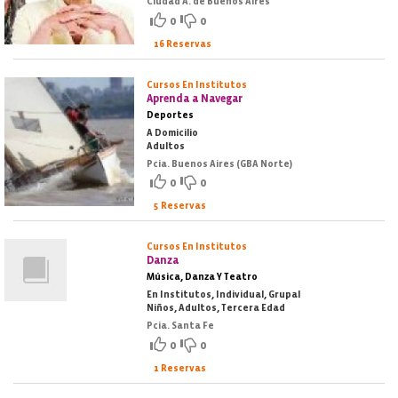
Ciudad A. de Buenos Aires
0
0
16 Reservas
Cursos En Institutos
Aprenda a Navegar
Deportes
A Domicilio
Adultos
Pcia. Buenos Aires (GBA Norte)
0
0
5 Reservas
Cursos En Institutos
Danza
Música, Danza Y Teatro
En Institutos, Individual, Grupal
Niños, Adultos, Tercera Edad
Pcia. Santa Fe
0
0
1 Reservas