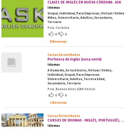
CLASES DE INGLÉS EN NUEVA CÓRDOBA - ASK
Idiomas
Grupal, Individual, Para Empresas, Virtual / Online
Niños, Universitario, Adultos, Secundario,
Terciario
Pcia. Córdoba
0
0
8 Reservas
Cursos En Institutos
Profesora de Inglés (zona oeste)
Idiomas
A Domicilio, En Institutos, Virtual / Online,
Individual, Grupal, Para Empresas
Universitario, Adultos, Tercera Edad,
Secundario, Terciario
Pcia. Buenos Aires (GBA Oeste)
0
0
2 Reservas
Cursos En Institutos
CURSOS DE IDIOMAS - INGLÉS, PORTUGUÉS, ESPAÑOL, FRANCÉS, ALEMÁN, ITALIANO
Idiomas