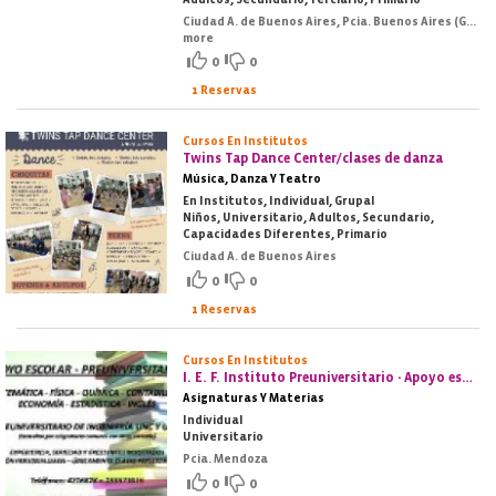
Ciudad A. de Buenos Aires, Pcia. Buenos Aires (GBA Norte), Pcia. Buenos Aires (GBA Oeste), Pcia. Buenos Aires (GBA Sur), Pcia. Buenos Aires (Costa Atlántica)
more
0
0
1 Reservas
Cursos En Institutos
Twins Tap Dance Center/clases de danza
Música, Danza Y Teatro
En Institutos, Individual, Grupal
Niños, Universitario, Adultos, Secundario,
Capacidades Diferentes, Primario
Ciudad A. de Buenos Aires
0
0
1 Reservas
Cursos En Institutos
I. E. F. Instituto Preuniversitario - Apoyo escolar
Asignaturas Y Materias
Individual
Universitario
Pcia. Mendoza
0
0