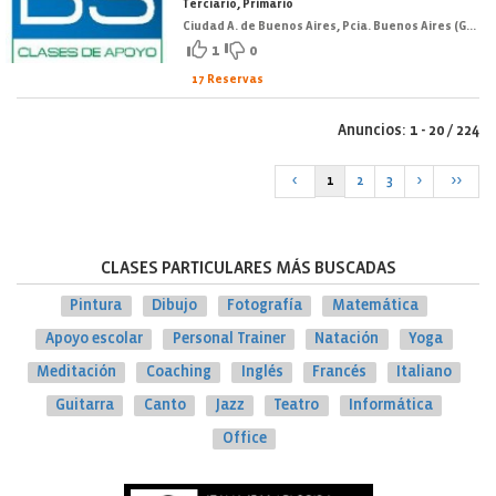
Terciario, Primario
Ciudad A. de Buenos Aires, Pcia. Buenos Aires (GBA Sur)
1
0
17 Reservas
Anuncios: 1 - 20 / 224
<
1
2
3
>
>>
CLASES PARTICULARES MÁS BUSCADAS
Pintura
Dibujo
Fotografía
Matemática
Apoyo escolar
Personal Trainer
Natación
Yoga
Meditación
Coaching
Inglés
Francés
Italiano
Guitarra
Canto
Jazz
Teatro
Informática
Office