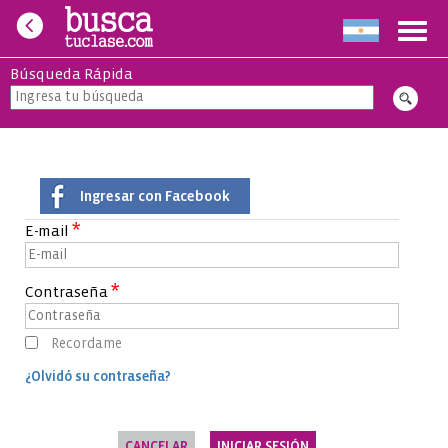
Toggl
navig
Búsqueda Rápida
Ingresar con Facebook
*
E-mail
*
Contraseña
Recordame
¿Olvidó su contraseña?
CANCELAR
INICIAR SESIÓN